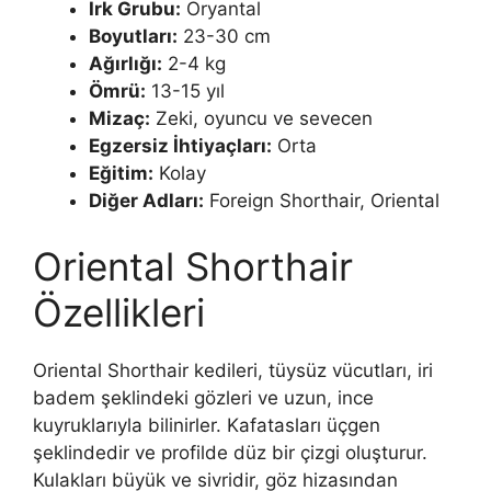
Irk Grubu:
Oryantal
Boyutları:
23-30 cm
Ağırlığı:
2-4 kg
Ömrü:
13-15 yıl
Mizaç:
Zeki, oyuncu ve sevecen
Egzersiz İhtiyaçları:
Orta
Eğitim:
Kolay
Diğer Adları:
Foreign Shorthair, Oriental
Oriental Shorthair
Özellikleri
Oriental Shorthair kedileri, tüysüz vücutları, iri
badem şeklindeki gözleri ve uzun, ince
kuyruklarıyla bilinirler. Kafatasları üçgen
şeklindedir ve profilde düz bir çizgi oluşturur.
Kulakları büyük ve sivridir, göz hizasından