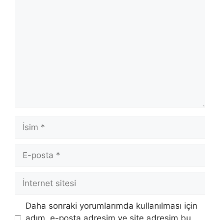
Yorum
İsim
E-
posta
İnternet
sitesi
Daha sonraki yorumlarımda kullanılması için
adım, e-posta adresim ve site adresim bu