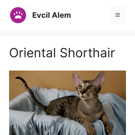
İçeriğe
atla
Evcil Alem
Menü
Oriental Shorthair