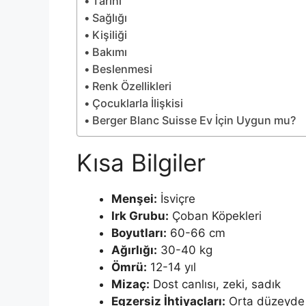
Tarihi
Sağlığı
Kişiliği
Bakımı
Beslenmesi
Renk Özellikleri
Çocuklarla İlişkisi
Berger Blanc Suisse Ev İçin Uygun mu?
Kısa Bilgiler
Menşei:
İsviçre
Irk Grubu:
Çoban Köpekleri
Boyutları:
60-66 cm
Ağırlığı:
30-40 kg
Ömrü:
12-14 yıl
Mizaç:
Dost canlısı, zeki, sadık
Egzersiz İhtiyaçları:
Orta düzeyde