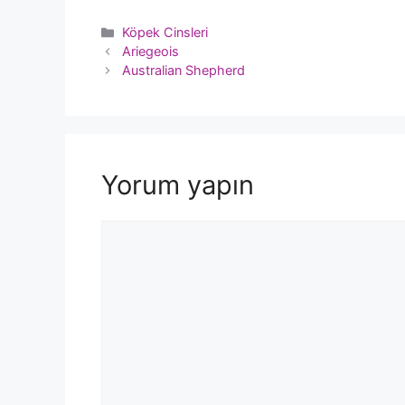
Kategoriler
Köpek Cinsleri
Ariegeois
Australian Shepherd
Yorum yapın
Yorum