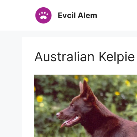
İçeriğe
atla
Evcil Alem
Australian Kelpie