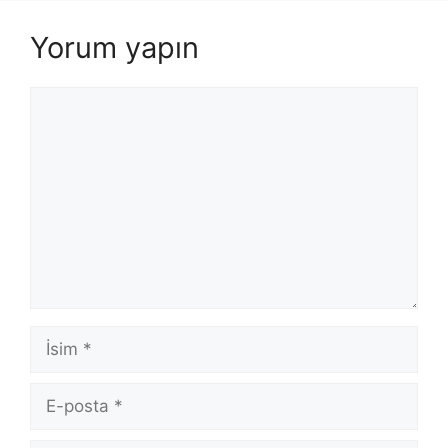
Yorum yapın
Yorum
İsim
E-
posta