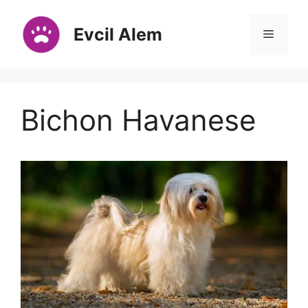
İçeriğe
atla
Evcil Alem
Menü
Bichon Havanese