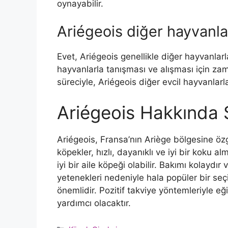
oynayabilir.
Ariégeois diğer hayvanlar
Evet, Ariégeois genellikle diğer hayvanlarl
hayvanlarla tanışması ve alışması için zama
süreciyle, Ariégeois diğer evcil hayvanlarl
Ariégeois Hakkında
Ariégeois, Fransa’nın Ariège bölgesine özg
köpekler, hızlı, dayanıklı ve iyi bir koku a
iyi bir aile köpeği olabilir. Bakımı kolaydır 
yetenekleri nedeniyle hala popüler bir seç
önemlidir. Pozitif takviye yöntemleriyle e
yardımcı olacaktır.