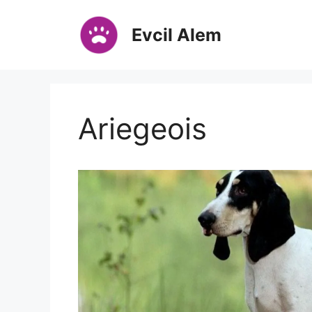
İçeriğe
atla
Evcil Alem
Ariegeois