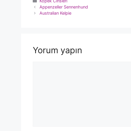
Kategoriler
Köpek Cinsleri
Appenzeller Sennenhund
Australian Kelpie
Yorum yapın
Yorum