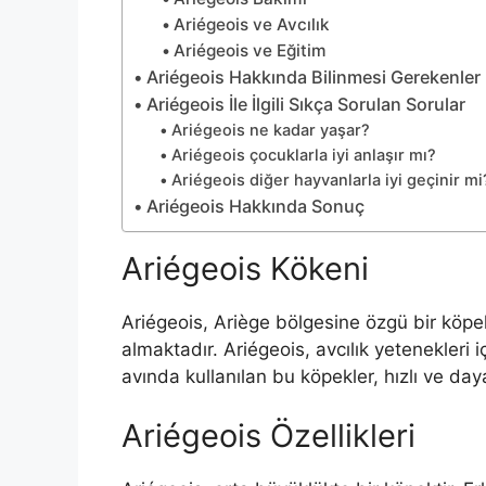
Ariégeois ve Avcılık
Ariégeois ve Eğitim
Ariégeois Hakkında Bilinmesi Gerekenler
Ariégeois İle İlgili Sıkça Sorulan Sorular
Ariégeois ne kadar yaşar?
Ariégeois çocuklarla iyi anlaşır mı?
Ariégeois diğer hayvanlarla iyi geçinir mi
Ariégeois Hakkında Sonuç
Ariégeois Kökeni
Ariégeois, Ariège bölgesine özgü bir köpek
almaktadır. Ariégeois, avcılık yetenekleri içi
avında kullanılan bu köpekler, hızlı ve dayan
Ariégeois Özellikleri