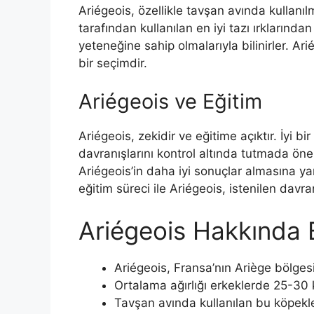
Ariégeois, özellikle tavşan avında kullanılm
tarafından kullanılan en iyi tazı ırklarından 
yeteneğine sahip olmalarıyla bilinirler. Ar
bir seçimdir.
Ariégeois ve Eğitim
Ariégeois, zekidir ve eğitime açıktır. İyi b
davranışlarını kontrol altında tutmada öne
Ariégeois’in daha iyi sonuçlar almasına yardı
eğitim süreci ile Ariégeois, istenilen davra
Ariégeois Hakkında 
Ariégeois, Fransa’nın Ariège bölgesi
Ortalama ağırlığı erkeklerde 25-30 
Tavşan avında kullanılan bu köpekler,