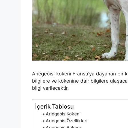
Ariégeois, kökeni Fransa’ya dayanan bir kö
bilgilere ve kökenine dair bilgilere ulaşacak
bilgi verilecektir.
İçerik Tablosu
Ariégeois Kökeni
Ariégeois Özellikleri
Ariégeois Bakımı