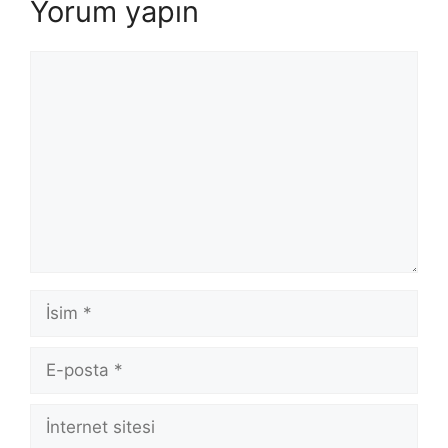
Yorum yapın
Yorum
İsim
E-
posta
İnternet
sitesi