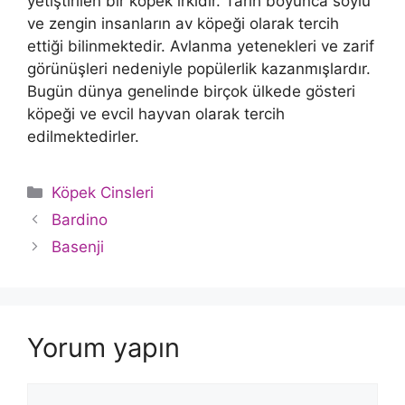
yetiştirilen bir köpek ırkıdır. Tarih boyunca soylu
ve zengin insanların av köpeği olarak tercih
ettiği bilinmektedir. Avlanma yetenekleri ve zarif
görünüşleri nedeniyle popülerlik kazanmışlardır.
Bugün dünya genelinde birçok ülkede gösteri
köpeği ve evcil hayvan olarak tercih
edilmektedirler.
Kategoriler
Köpek Cinsleri
Bardino
Basenji
Yorum yapın
Yorum