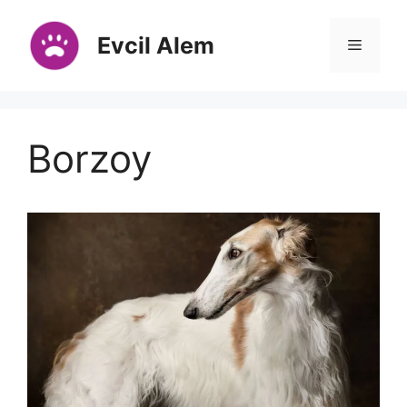
İçeriğe
atla
Evcil Alem
Menü
Borzoy