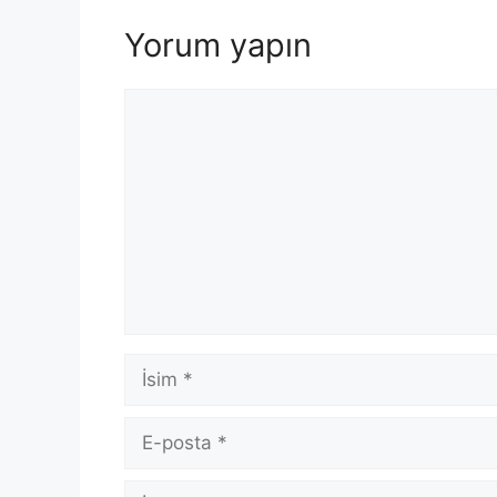
Yorum yapın
Yorum
İsim
E-
posta
İnternet