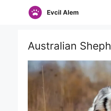
İçeriğe
atla
Evcil Alem
Australian Shep