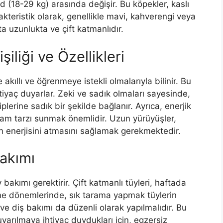
nd (18-29 kg) arasında değişir. Bu köpekler, kaslı
akteristik olarak, genellikle mavi, kahverengi veya
rta uzunlukta ve çift katmanlıdır.
iliği ve Özellikleri
kıllı ve öğrenmeye istekli olmalarıyla bilinir. Bu
tiyaç duyarlar. Zeki ve sadık olmaları sayesinde,
plerine sadık bir şekilde bağlanır. Ayrıca, enerjik
yaşam tarzı sunmak önemlidir. Uzun yürüyüşler,
in enerjisini atmasını sağlamak gerekmektedir.
akımı
bakımı gerektirir. Çift katmanlı tüyleri, haftada
kme dönemlerinde, sık tarama yapmak tüylerin
i ve diş bakımı da düzenli olarak yapılmalıdır. Bu
uyarılmaya ihtiyaç duydukları için, egzersiz