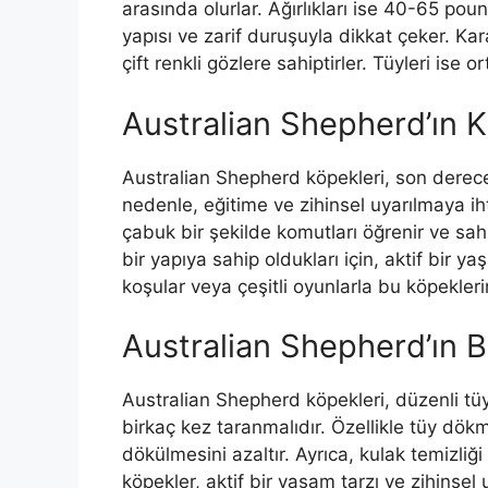
arasında olurlar. Ağırlıkları ise 40-65 pou
yapısı ve zarif duruşuyla dikkat çeker. Kar
çift renkli gözlere sahiptirler. Tüyleri ise o
Australian Shepherd’ın Kiş
Australian Shepherd köpekleri, son derece a
nedenle, eğitime ve zihinsel uyarılmaya ih
çabuk bir şekilde komutları öğrenir ve sahi
bir yapıya sahip oldukları için, aktif bir 
koşular veya çeşitli oyunlarla bu köpekler
Australian Shepherd’ın B
Australian Shepherd köpekleri, düzenli tüy 
birkaç kez taranmalıdır. Özellikle tüy dö
dökülmesini azaltır. Ayrıca, kulak temizliğ
köpekler, aktif bir yaşam tarzı ve zihinsel 