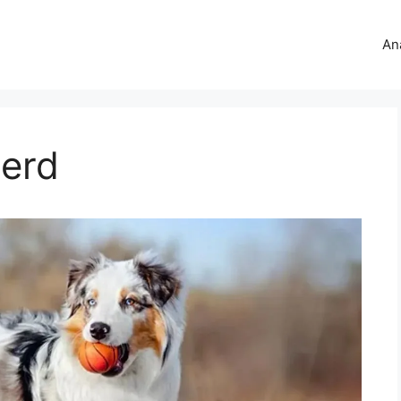
An
herd