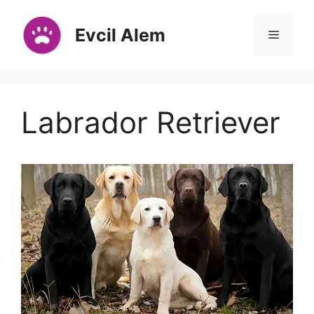
İçeriğe
atla
Evcil Alem
Menü
Labrador Retriever