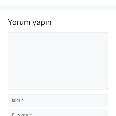
Yorum yapın
Yorum
İsim
E-