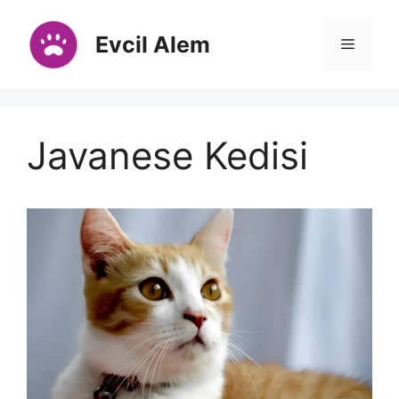
İçeriğe
atla
Evcil Alem
Menü
Javanese Kedisi