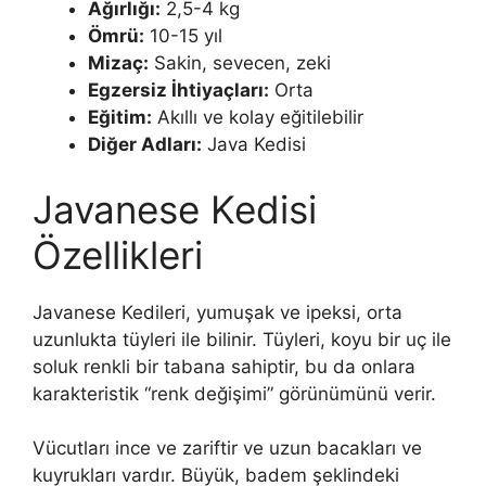
Ağırlığı:
2,5-4 kg
Ömrü:
10-15 yıl
Mizaç:
Sakin, sevecen, zeki
Egzersiz İhtiyaçları:
Orta
Eğitim:
Akıllı ve kolay eğitilebilir
Diğer Adları:
Java Kedisi
Javanese Kedisi
Özellikleri
Javanese Kedileri, yumuşak ve ipeksi, orta
uzunlukta tüyleri ile bilinir. Tüyleri, koyu bir uç ile
soluk renkli bir tabana sahiptir, bu da onlara
karakteristik “renk değişimi” görünümünü verir.
Vücutları ince ve zariftir ve uzun bacakları ve
kuyrukları vardır. Büyük, badem şeklindeki