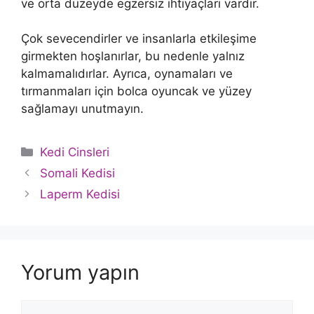
ve orta düzeyde egzersiz ihtiyaçları vardır.
Çok sevecendirler ve insanlarla etkileşime
girmekten hoşlanırlar, bu nedenle yalnız
kalmamalıdırlar. Ayrıca, oynamaları ve
tırmanmaları için bolca oyuncak ve yüzey
sağlamayı unutmayın.
Kategoriler
Kedi Cinsleri
Somali Kedisi
Laperm Kedisi
Yorum yapın
Yorum