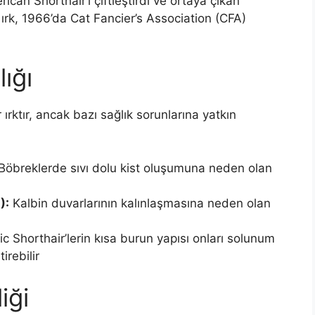
rican Shorthair’i çiftleştirdi ve ortaya çıkan
i ırk, 1966’da Cat Fancier’s Association (CFA)
ığı
r ırktır, ancak bazı sağlık sorunlarına yatkın
Böbreklerde sıvı dolu kist oluşumuna neden olan
):
Kalbin duvarlarının kalınlaşmasına neden olan
c Shorthair’lerin kısa burun yapısı onları solunum
irebilir
iği