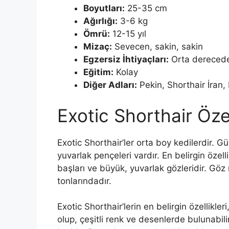
Boyutları:
25-35 cm
Ağırlığı:
3-6 kg
Ömrü:
12-15 yıl
Mizaç:
Sevecen, sakin, sakin
Egzersiz İhtiyaçları:
Orta dereced
Eğitim:
Kolay
Diğer Adları:
Pekin, Shorthair İran, 
Exotic Shorthair Özel
Exotic Shorthair’ler orta boy kedilerdir. Gü
yuvarlak pençeleri vardır. En belirgin özelli
başları ve büyük, yuvarlak gözleridir. Göz r
tonlarındadır.
Exotic Shorthair’lerin en belirgin özellikleri
olup, çeşitli renk ve desenlerde bulunabil