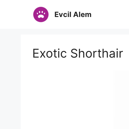
İçeriğe
atla
Evcil Alem
Exotic Shorthair