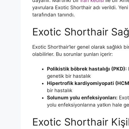
dayanır. Martinkr bir
İran kedisi
ile bir Ame
yavrulara Exotic Shorthair adı verildi. Yen
tarafından tanındı.
Exotic Shorthair Sağl
Exotic Shorthair’ler genel olarak sağlıklı bi
olabilirler. Bu sorunlar şunları içerir:
Polikistik böbrek hastalığı (PKD):
genetik bir hastalık
Hipertrofik kardiyomiyopati (HCM
bir hastalık
Solunum yolu enfeksiyonları:
Exoti
yolu enfeksiyonlarına yatkın hale get
Exotic Shorthair Kişil